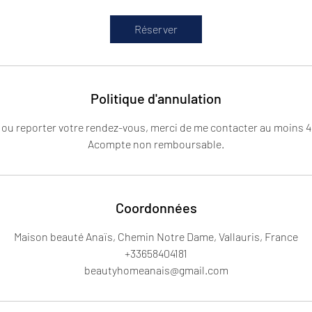
m
i
Réserver
n
Politique d'annulation
 ou reporter votre rendez-vous, merci de me contacter au moins 48
Coordonnées
Maison beauté Anaïs, Chemin Notre Dame, Vallauris, France
+33658404181
beautyhomeanais@gmail.com