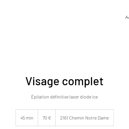
A
Visage complet
Épilation définitive laser diode ice
70
euros
45 min
4
70 €
2161 Chemin Notre Dame
5